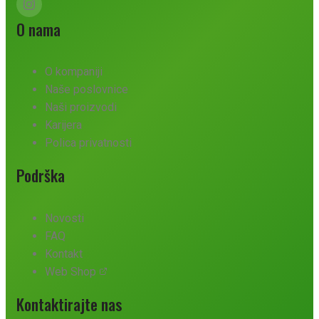
O nama
O kompaniji
Naše poslovnice
Naši proizvodi
Karijera
Polica privatnosti
Podrška
Novosti
FAQ
Kontakt
Web Shop
Kontaktirajte nas