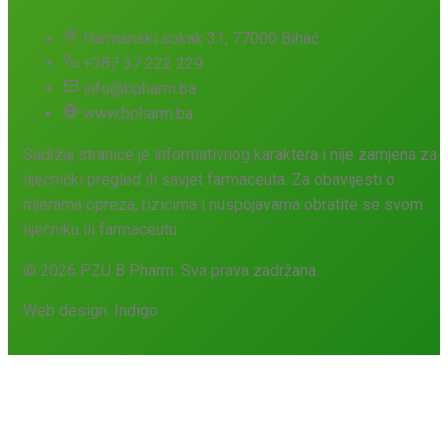
Harmanski sokak 31, 77000 Bihać
+387 37 222 229
info@bpharm.ba
www.bpharm.ba
Sadržaj stranice je informativnog karaktera i nije zamjena za
liječnički pregled ili savjet farmaceuta. Za obavijesti o
mjerama opreza, rizicima i nuspojavama obratite se svom
liječniku ili farmaceutu.
© 2026 PZU B Pharm. Sva prava zadržana.
Web design:
Indigo