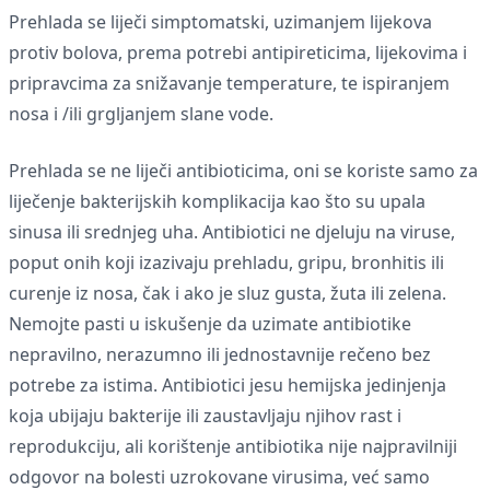
Prehlada se liječi simptomatski, uzimanjem lijekova
protiv bolova, prema potrebi antipireticima, lijekovima i
pripravcima za snižavanje temperature, te ispiranjem
nosa i /ili grgljanjem slane vode.
Prehlada se ne liječi antibioticima, oni se koriste samo za
liječenje bakterijskih komplikacija kao što su upala
sinusa ili srednjeg uha. Antibiotici ne djeluju na viruse,
poput onih koji izazivaju prehladu, gripu, bronhitis ili
curenje iz nosa, čak i ako je sluz gusta, žuta ili zelena.
Nemojte pasti u iskušenje da uzimate antibiotike
nepravilno, nerazumno ili jednostavnije rečeno bez
potrebe za istima. Antibiotici jesu hemijska jedinjenja
koja ubijaju bakterije ili zaustavljaju njihov rast i
reprodukciju, ali korištenje antibiotika nije najpravilniji
odgovor na bolesti uzrokovane virusima, već samo