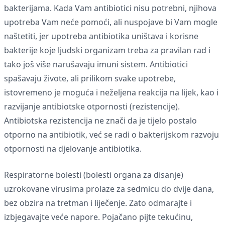
bakterijama. Kada Vam antibiotici nisu potrebni, njihova
upotreba Vam neće pomoći, ali nuspojave bi Vam mogle
naštetiti, jer upotreba antibiotika uništava i korisne
bakterije koje ljudski organizam treba za pravilan rad i
tako još više narušavaju imuni sistem. Antibiotici
spašavaju živote, ali prilikom svake upotrebe,
istovremeno je moguća i neželjena reakcija na lijek, kao i
razvijanje antibiotske otpornosti (rezistencije).
Antibiotska rezistencija ne znači da je tijelo postalo
otporno na antibiotik, već se radi o bakterijskom razvoju
otpornosti na djelovanje antibiotika.
Respiratorne bolesti (bolesti organa za disanje)
uzrokovane virusima prolaze za sedmicu do dvije dana,
bez obzira na tretman i liječenje. Zato odmarajte i
izbjegavajte veće napore. Pojačano pijte tekućinu,