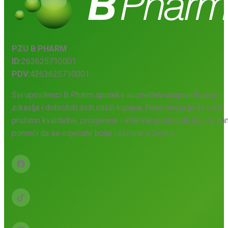
PZU B PHARM
ID:
263625710001
PDV:
4263625710001
Svi uposlenici B Pharm apoteka su predani unaprijeđivanju
zdravlja i dobrobiti svih naših kupaca. Naša misija je da vam
pružimo kvalitetne, provjerene i efektne proizvode koji će v
pomoći da se osjećate bolje i uživate u životu.