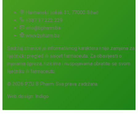
Harmanski sokak 31, 77000 Bihać
+387 37 222 229
info@bpharm.ba
www.bpharm.ba
Sadržaj stranice je informativnog karaktera i nije zamjena za
liječnički pregled ili savjet farmaceuta. Za obavijesti o
mjerama opreza, rizicima i nuspojavama obratite se svom
liječniku ili farmaceutu.
© 2026 PZU B Pharm. Sva prava zadržana.
Web design:
Indigo