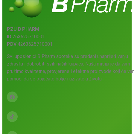
PZU B PHARM
ID:
263625710001
PDV:
4263625710001
Svi uposlenici B Pharm apoteka su predani unaprijeđivanju
zdravlja i dobrobiti svih naših kupaca. Naša misija je da vam
pružimo kvalitetne, provjerene i efektne proizvode koji će v
pomoći da se osjećate bolje i uživate u životu.