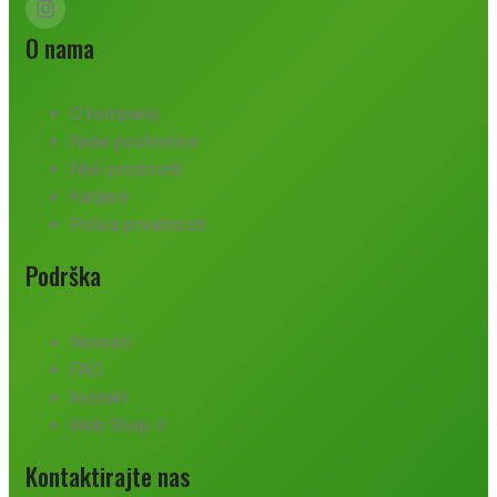
O nama
O kompaniji
Naše poslovnice
Naši proizvodi
Karijera
Polica privatnosti
Podrška
Novosti
FAQ
Kontakt
Web Shop
Kontaktirajte nas