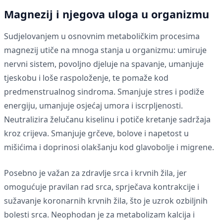
Magnezij i njegova uloga u organizmu
Sudjelovanjem u osnovnim metaboličkim procesima
magnezij utiče na mnoga stanja u organizmu: umiruje
nervni sistem, povoljno djeluje na spavanje, umanjuje
tjeskobu i loše raspoloženje, te pomaže kod
predmenstrualnog sindroma. Smanjuje stres i podiže
energiju, umanjuje osjećaj umora i iscrpljenosti.
Neutralizira želučanu kiselinu i potiče kretanje sadržaja
kroz crijeva. Smanjuje grčeve, bolove i napetost u
mišićima i doprinosi olakšanju kod glavobolje i migrene.
Posebno je važan za zdravlje srca i krvnih žila, jer
omogućuje pravilan rad srca, sprječava kontrakcije i
sužavanje koronarnih krvnih žila, što je uzrok ozbiljnih
bolesti srca. Neophodan je za metabolizam kalcija i