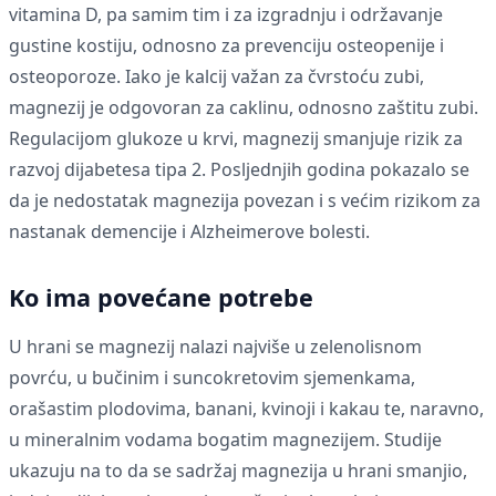
vitamina D, pa samim tim i za izgradnju i održavanje
gustine kostiju, odnosno za prevenciju osteopenije i
osteoporoze. Iako je kalcij važan za čvrstoću zubi,
magnezij je odgovoran za caklinu, odnosno zaštitu zubi.
Regulacijom glukoze u krvi, magnezij smanjuje rizik za
razvoj dijabetesa tipa 2. Posljednjih godina pokazalo se
da je nedostatak magnezija povezan i s većim rizikom za
nastanak demencije i Alzheimerove bolesti.
Ko ima povećane potrebe
U hrani se magnezij nalazi najviše u zelenolisnom
povrću, u bučinim i suncokretovim sjemenkama,
orašastim plodovima, banani, kvinoji i kakau te, naravno,
u mineralnim vodama bogatim magnezijem. Studije
ukazuju na to da se sadržaj magnezija u hrani smanjio,